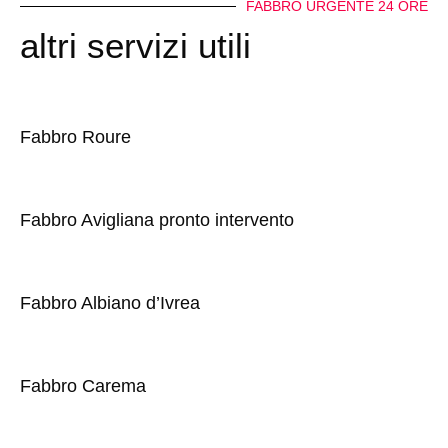
FABBRO URGENTE 24 ORE
altri servizi utili
Fabbro Roure
Fabbro Avigliana pronto intervento
Fabbro Albiano d’Ivrea
Fabbro Carema