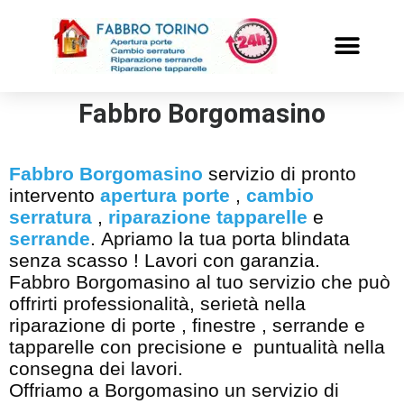
PRONTO INTERVENTO
ALTRI SERVIZI
Fabbro Borgomasino
Fabbro Borgomasino
servizio di pronto
intervento
apertura porte
,
cambio
serratura
,
riparazione tapparelle
e
serrande
. Apriamo la tua porta blindata
senza scasso ! Lavori con garanzia.
Fabbro Borgomasino al tuo servizio che può
offrirti professionalità, serietà nella
riparazione di porte , finestre , serrande e
tapparelle con precisione e puntualità nella
consegna dei lavori.
Offriamo a Borgomasino un servizio di