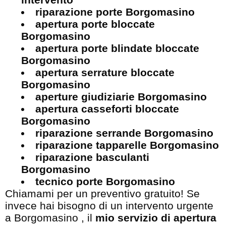
riparazione porte Borgomasino
apertura porte bloccate
Borgomasino
apertura porte blindate bloccate
Borgomasino
apertura serrature bloccate
Borgomasino
aperture giudiziarie Borgomasino
apertura casseforti bloccate
Borgomasino
riparazione serrande Borgomasino
riparazione tapparelle Borgomasino
riparazione basculanti
Borgomasino
tecnico porte Borgomasino
Chiamami per un preventivo gratuito! Se
invece hai bisogno di un intervento urgente
a Borgomasino , il
mio servizio di apertura