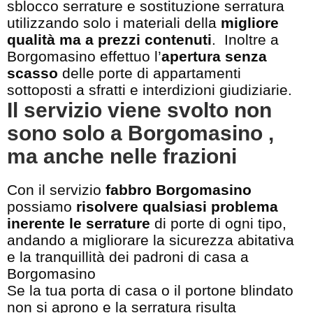
sblocco serrature e sostituzione serratura
utilizzando solo i materiali della
migliore
qualità ma a prezzi contenuti
. Inoltre a
Borgomasino effettuo l’
apertura senza
scasso
delle porte di appartamenti
sottoposti a sfratti e interdizioni giudiziarie.
Il servizio viene svolto non
sono solo a Borgomasino ,
ma anche nelle frazioni
Con il servizio
fabbro Borgomasino
possiamo
risolvere qualsiasi problema
inerente le serrature
di porte di ogni tipo,
andando a migliorare la sicurezza abitativa
e la tranquillità dei padroni di casa a
Borgomasino
Se la tua porta di casa o il portone blindato
non si aprono e la serratura risulta