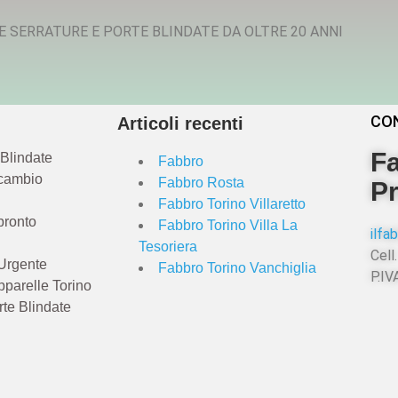
E SERRATURE E PORTE BLINDATE DA OLTRE 20 ANNI
CO
Articoli recenti
Fa
 Blindate
Fabbro
 cambio
Fabbro Rosta
Pr
Fabbro Torino Villaretto
pronto
Fabbro Torino Villa La
ilf
Tesoriera
Cell.
Urgente
Fabbro Torino Vanchiglia
P.I
pparelle Torino
rte Blindate