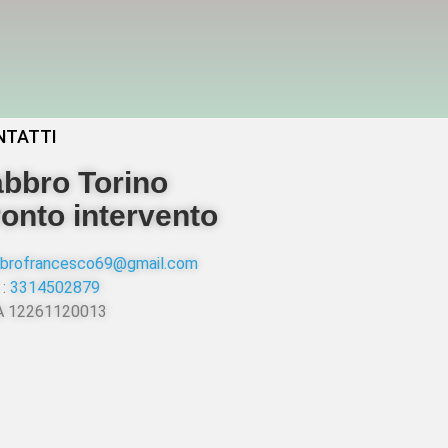
NTATTI
bbro Torino
onto intervento
abbrofrancesco69@gmail.com
 :
3314502879
VA 12261120013