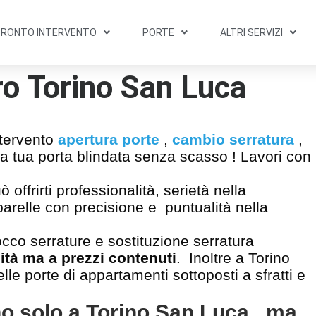
PRONTO INTERVENTO
PORTE
ALTRI SERVIZI
o Torino San Luca
ntervento
apertura porte
,
cambio serratura
,
la tua porta blindata senza scasso ! Lavori con
offrirti professionalità, serietà nella
pparelle con precisione e puntualità nella
cco serrature e sostituzione serratura
ità ma a prezzi contenuti
. Inoltre a Torino
lle porte di appartamenti sottoposti a sfratti e
no solo a Torino San Luca , ma