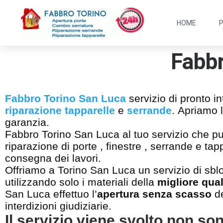
HOME
Fabbr
Fabbro Torino San Luca
servizio di pronto i
riparazione tapparelle
e
serrande
. Apriamo 
garanzia.
Fabbro Torino San Luca al tuo servizio che può 
riparazione di porte , finestre , serrande e ta
consegna dei lavori.
Offriamo a Torino San Luca un servizio di sblo
utilizzando solo i materiali della
migliore qual
San Luca effettuo l’
apertura senza scasso
de
interdizioni giudiziarie.
Il servizio viene svolto non so