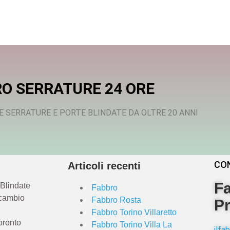
O SERRATURE 24 ORE
E SERRATURE E PORTE BLINDATE DA OLTRE 20 ANNI
CO
Articoli recenti
Fa
 Blindate
Fabbro
 cambio
Fabbro Rosta
Pr
Fabbro Torino Villaretto
pronto
Fabbro Torino Villa La
ilf