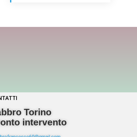
NTATTI
bbro Torino
onto intervento
abbrofrancesco69@gmail.com