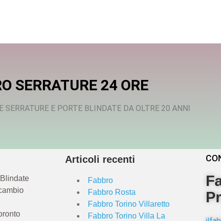
O SERRATURE 24 ORE
E SERRATURE E PORTE BLINDATE DA OLTRE 20 ANNI
CO
Articoli recenti
Fa
 Blindate
Fabbro
 cambio
Fabbro Rosta
Pr
Fabbro Torino Villaretto
pronto
Fabbro Torino Villa La
ilf