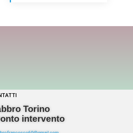
NTATTI
bbro Torino
onto intervento
abbrofrancesco69@gmail.com