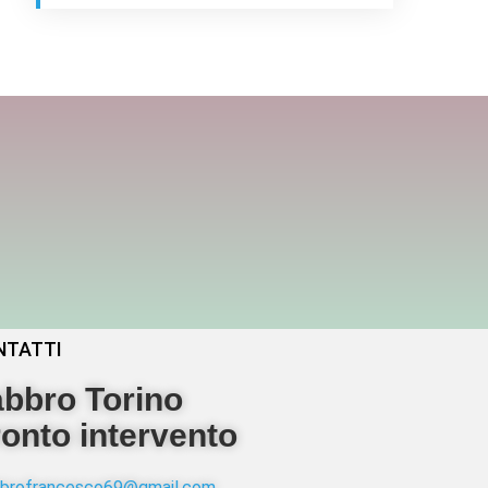
NTATTI
bbro Torino
onto intervento
abbrofrancesco69@gmail.com