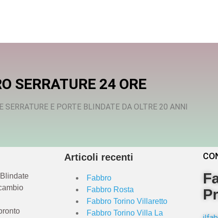
O SERRATURE 24 ORE
E SERRATURE E PORTE BLINDATE DA OLTRE 20 ANNI
CO
Articoli recenti
Fa
 Blindate
Fabbro
 cambio
Fabbro Rosta
Pr
Fabbro Torino Villaretto
pronto
Fabbro Torino Villa La
ilf