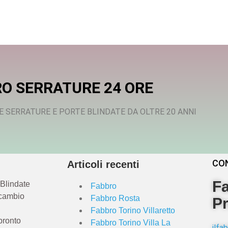
O SERRATURE 24 ORE
E SERRATURE E PORTE BLINDATE DA OLTRE 20 ANNI
CO
Articoli recenti
Fa
 Blindate
Fabbro
 cambio
Fabbro Rosta
Pr
Fabbro Torino Villaretto
pronto
Fabbro Torino Villa La
ilf