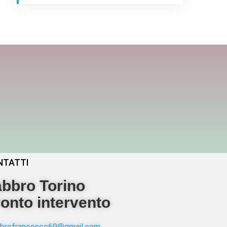
NTATTI
bbro Torino
onto intervento
abbrofrancesco69@gmail.com