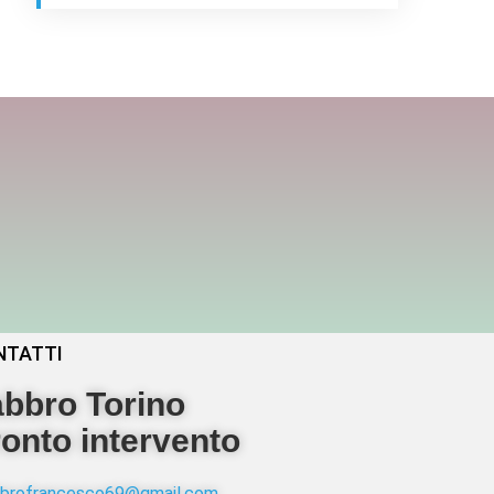
NTATTI
bbro Torino
onto intervento
abbrofrancesco69@gmail.com