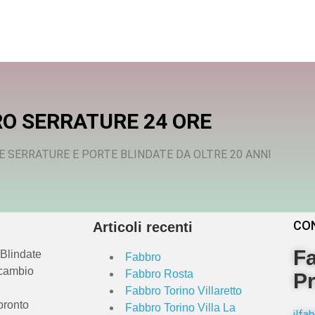
O SERRATURE 24 ORE
E SERRATURE E PORTE BLINDATE DA OLTRE 20 ANNI
CO
Articoli recenti
Fa
 Blindate
Fabbro
 cambio
Fabbro Rosta
Pr
Fabbro Torino Villaretto
pronto
Fabbro Torino Villa La
ilf