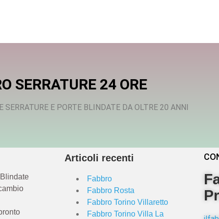
O SERRATURE 24 ORE
E SERRATURE E PORTE BLINDATE DA OLTRE 20 ANNI
CO
Articoli recenti
Fa
 Blindate
Fabbro
 cambio
Fabbro Rosta
Pr
Fabbro Torino Villaretto
pronto
Fabbro Torino Villa La
ilf