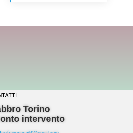
NTATTI
bbro Torino
onto intervento
abbrofrancesco69@gmail.com