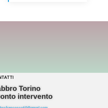
NTATTI
bbro Torino
onto intervento
abbrofrancesco69@gmail.com