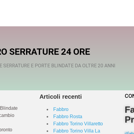
O SERRATURE 24 ORE
E SERRATURE E PORTE BLINDATE DA OLTRE 20 ANNI
CO
Articoli recenti
Fa
 Blindate
Fabbro
 cambio
Fabbro Rosta
Pr
Fabbro Torino Villaretto
pronto
Fabbro Torino Villa La
ilf