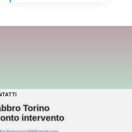
NTATTI
bbro Torino
onto intervento
abbrofrancesco69@gmail.com