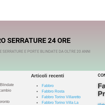
O SERRATURE 24 ORE
E SERRATURE E PORTE BLINDATE DA OLTRE 20 ANNI
CO
Articoli recenti
Fa
 Blindate
Fabbro
 cambio
Fabbro Rosta
Pr
Fabbro Torino Villaretto
pronto
Fabbro Torino Villa La
ilf