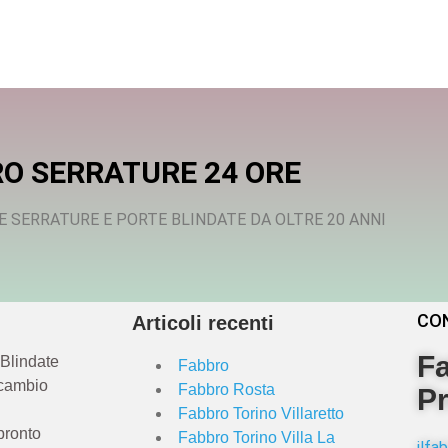
O SERRATURE 24 ORE
E SERRATURE E PORTE BLINDATE DA OLTRE 20 ANNI
CO
Articoli recenti
Fa
 Blindate
Fabbro
 cambio
Fabbro Rosta
Pr
Fabbro Torino Villaretto
pronto
Fabbro Torino Villa La
ilf