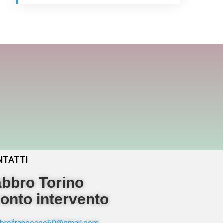
NTATTI
bbro Torino
onto intervento
abbrofrancesco69@gmail.com