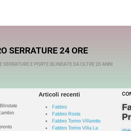
O SERRATURE 24 ORE
E SERRATURE E PORTE BLINDATE DA OLTRE 20 ANNI
CO
Articoli recenti
Fa
 Blindate
Fabbro
 cambio
Fabbro Rosta
Pr
Fabbro Torino Villaretto
pronto
Fabbro Torino Villa La
ilf