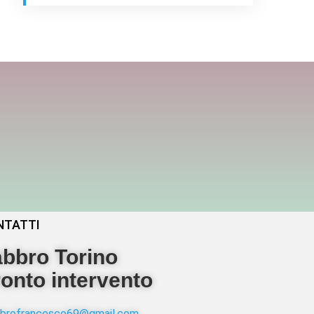
NTATTI
bbro Torino
onto intervento
abbrofrancesco69@gmail.com