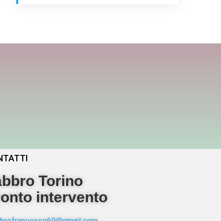
NTATTI
bbro Torino
onto intervento
abbrofrancesco69@gmail.com