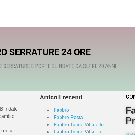
O SERRATURE 24 ORE
E SERRATURE E PORTE BLINDATE DA OLTRE 20 ANNI
CO
Articoli recenti
Fa
 Blindate
Fabbro
 cambio
Fabbro Rosta
Pr
Fabbro Torino Villaretto
pronto
Fabbro Torino Villa La
ilf