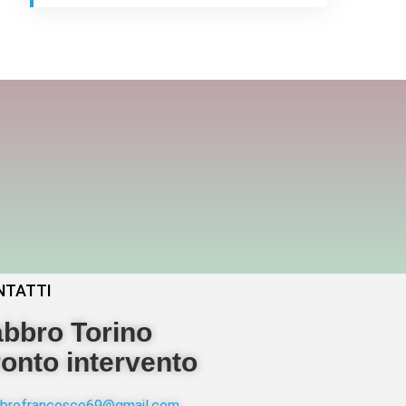
NTATTI
bbro Torino
onto intervento
abbrofrancesco69@gmail.com