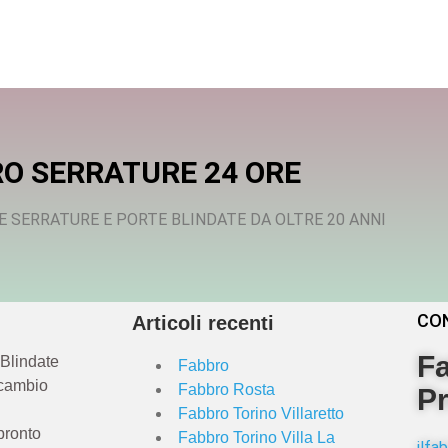
O SERRATURE 24 ORE
E SERRATURE E PORTE BLINDATE DA OLTRE 20 ANNI
CO
Articoli recenti
Fa
 Blindate
Fabbro
 cambio
Fabbro Rosta
Pr
Fabbro Torino Villaretto
pronto
Fabbro Torino Villa La
ilf