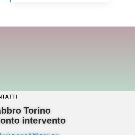
NTATTI
bbro Torino
onto intervento
abbrofrancesco69@gmail.com