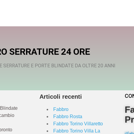
O SERRATURE 24 ORE
E SERRATURE E PORTE BLINDATE DA OLTRE 20 ANNI
CO
Articoli recenti
Fa
 Blindate
Fabbro
 cambio
Fabbro Rosta
Pr
Fabbro Torino Villaretto
pronto
Fabbro Torino Villa La
ilf