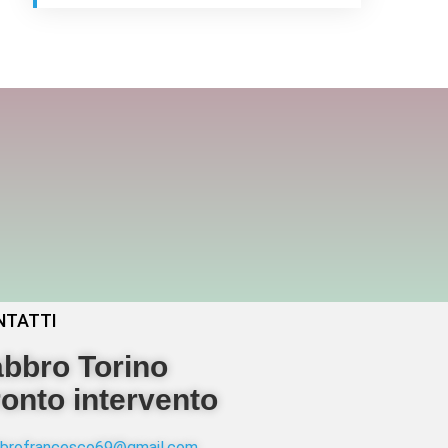
NTATTI
bbro Torino
onto intervento
abbrofrancesco69@gmail.com