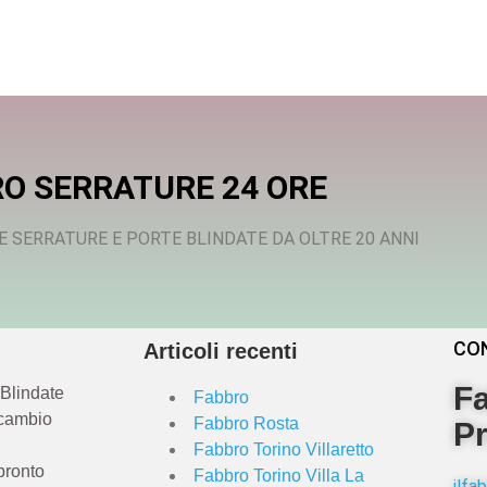
O SERRATURE 24 ORE
E SERRATURE E PORTE BLINDATE DA OLTRE 20 ANNI
CO
Articoli recenti
Fa
 Blindate
Fabbro
 cambio
Fabbro Rosta
Pr
Fabbro Torino Villaretto
pronto
Fabbro Torino Villa La
ilf