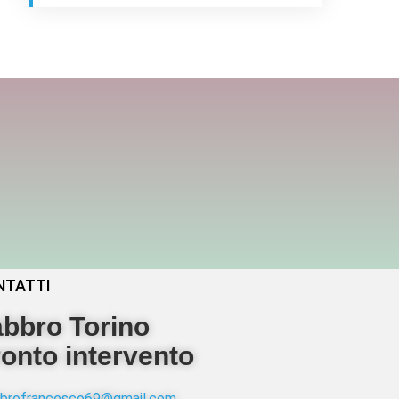
NTATTI
bbro Torino
onto intervento
abbrofrancesco69@gmail.com