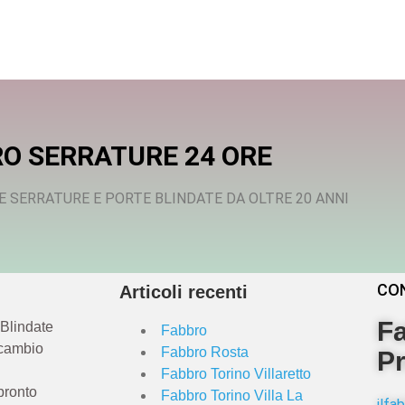
O SERRATURE 24 ORE
E SERRATURE E PORTE BLINDATE DA OLTRE 20 ANNI
CO
Articoli recenti
Fa
 Blindate
Fabbro
 cambio
Fabbro Rosta
Pr
Fabbro Torino Villaretto
pronto
Fabbro Torino Villa La
ilf