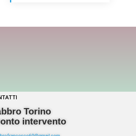
NTATTI
bbro Torino
onto intervento
abbrofrancesco69@gmail.com