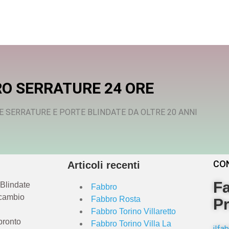
O SERRATURE 24 ORE
E SERRATURE E PORTE BLINDATE DA OLTRE 20 ANNI
CO
Articoli recenti
Fa
 Blindate
Fabbro
 cambio
Fabbro Rosta
Pr
Fabbro Torino Villaretto
pronto
Fabbro Torino Villa La
ilf