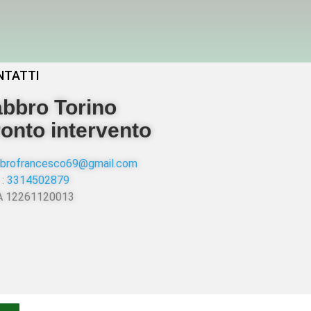
NTATTI
bbro Torino
onto intervento
abbrofrancesco69@gmail.com
 :
3314502879
VA 12261120013