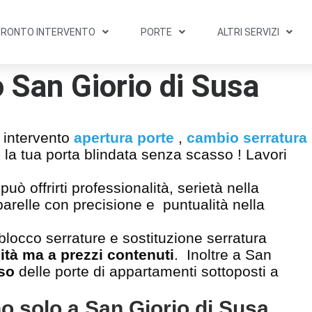
PRONTO INTERVENTO
PORTE
ALTRI SERVIZI
 San Giorio di Susa
o intervento
apertura porte
,
cambio serratura
 la tua porta blindata senza scasso ! Lavori
ò offrirti professionalità, serietà nella
pparelle con precisione e puntualità nella
blocco serrature e sostituzione serratura
ità ma a prezzi contenuti
. Inoltre a San
so
delle porte di appartamenti sottoposti a
no solo a San Giorio di Susa ,