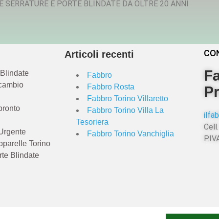
E SERRATURE E PORTE BLINDATE DA OLTRE 20 ANNI
CO
Articoli recenti
Fa
 Blindate
Fabbro
 cambio
Fabbro Rosta
Pr
Fabbro Torino Villaretto
pronto
Fabbro Torino Villa La
ilf
Tesoriera
Cell.
Urgente
Fabbro Torino Vanchiglia
P.I
pparelle Torino
rte Blindate