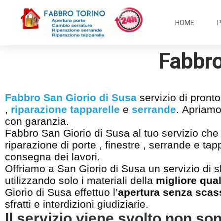
HOME
Fabbro
Fabbro San Giorio di Susa
servizio di pront
,
riparazione tapparelle
e
serrande
. Apriamo
con garanzia.
Fabbro San Giorio di Susa al tuo servizio che pu
riparazione di porte , finestre , serrande e ta
consegna dei lavori.
Offriamo a San Giorio di Susa un servizio di s
utilizzando solo i materiali della
migliore qual
Giorio di Susa effettuo l’
apertura senza scas
sfratti e interdizioni giudiziarie.
Il servizio viene svolto non so