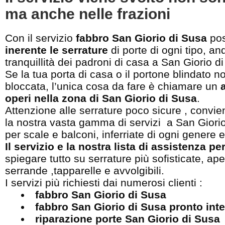
ma anche nelle frazioni
Con il servizio
fabbro San Giorio di Susa
po
inerente le serrature
di porte di ogni tipo, an
tranquillità dei padroni di casa a San Giorio d
Se la tua porta di casa o il portone blindato no
bloccata, l’unica cosa da fare è chiamare un
operi nella zona di San Giorio di Susa
.
Attenzione alle serrature poco sicure , convien
la nostra vasta gamma di servizi a San Giorio
per scale e balconi, inferriate di ogni genere 
Il servizio e la nostra lista di assistenza pe
spiegare tutto su serrature più sofisticate, a
serrande ,tapparelle e avvolgibili.
I servizi più richiesti dai numerosi clienti :
fabbro San Giorio di Susa
fabbro San Giorio di Susa pronto int
riparazione porte San Giorio di Susa