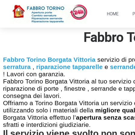
HOME
Fabbro T
Fabbro Torino Borgata Vittoria
servizio di p
serratura
,
riparazione tapparelle
e
serrand
! Lavori con garanzia.
Fabbro Torino Borgata Vittoria al tuo servizio c
riparazione di porte , finestre , serrande e ta
consegna dei lavori.
Offriamo a Torino Borgata Vittoria un servizio 
utilizzando solo i materiali della
migliore qual
Borgata Vittoria effettuo l’
apertura senza sc
sfratti e interdizioni giudiziarie.
Il servizio viene svolto non so