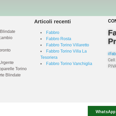
CO
Articoli recenti
Fa
 Blindate
Fabbro
 cambio
Fabbro Rosta
Pr
Fabbro Torino Villaretto
pronto
Fabbro Torino Villa La
ilf
Tesoriera
Cell.
Urgente
Fabbro Torino Vanchiglia
P.I
pparelle Torino
rte Blindate
WhatsApp