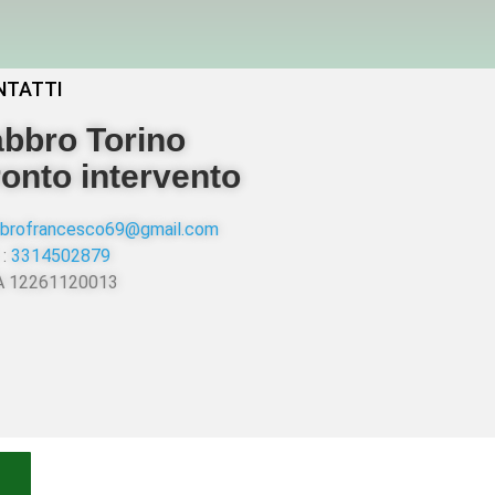
NTATTI
bbro Torino
onto intervento
abbrofrancesco69@gmail.com
 :
3314502879
VA 12261120013