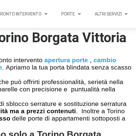
PRONTO INTERVENTO
PORTE
ALTRI SERVIZI
orino Borgata Vittoria
ronto intervento
apertura porte
,
cambio
e
. Apriamo la tua porta blindata senza scasso
he può offrirti professionalità, serietà nella
pparelle con precisione e puntualità nella
di sblocco serrature e sostituzione serratura
ità ma a prezzi contenuti
. Inoltre a Torino
asso
delle porte di appartamenti sottoposti a
no solo a Torino Borgata