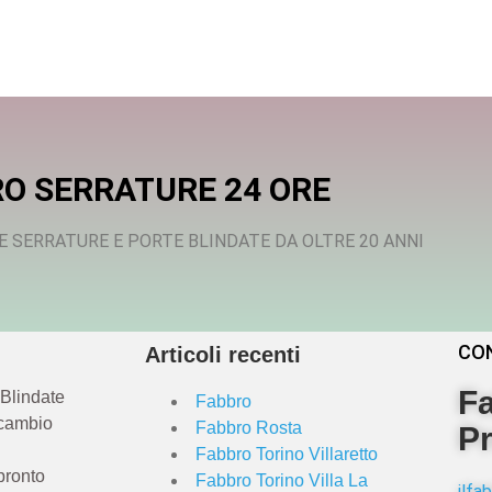
O SERRATURE 24 ORE
E SERRATURE E PORTE BLINDATE DA OLTRE 20 ANNI
CO
Articoli recenti
Fa
 Blindate
Fabbro
 cambio
Fabbro Rosta
Pr
Fabbro Torino Villaretto
pronto
Fabbro Torino Villa La
ilf