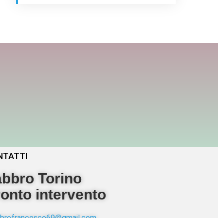
NTATTI
bbro Torino
onto intervento
abbrofrancesco69@gmail.com