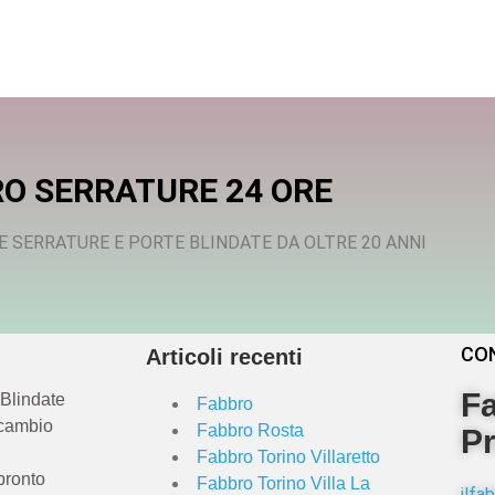
O SERRATURE 24 ORE
E SERRATURE E PORTE BLINDATE DA OLTRE 20 ANNI
CO
Articoli recenti
Fa
 Blindate
Fabbro
 cambio
Fabbro Rosta
Pr
Fabbro Torino Villaretto
pronto
Fabbro Torino Villa La
ilf