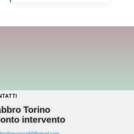
NTATTI
bbro Torino
onto intervento
abbrofrancesco69@gmail.com